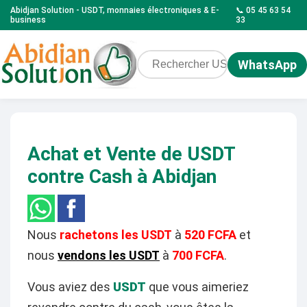
Abidjan Solution - USDT, monnaies électroniques & E-
📞 05 45 63 54
business
33
WhatsApp
Achat et Vente de USDT
contre Cash à Abidjan
Nous
rachetons les USDT
à
520 FCFA
et
nous
vendons les USDT
à
700 FCFA
.
Vous aviez des
USDT
que vous aimeriez