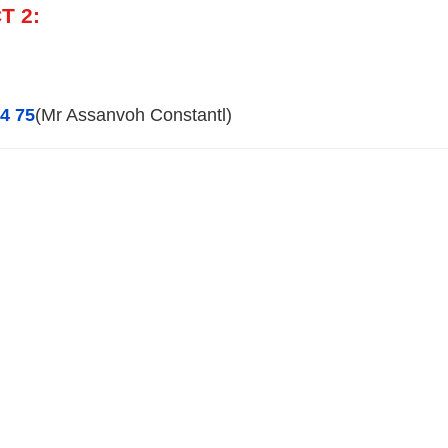
T 2:
34 75
(Mr Assanvoh Constantl)