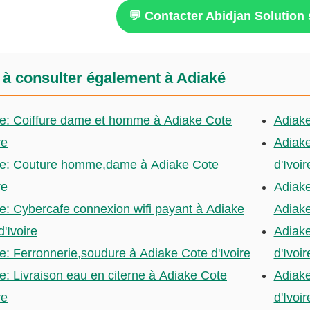
💬 Contacter Abidjan Solutio
à consulter également à Adiaké
e: Coiffure dame et homme à Adiake Cote
Adiake
re
Adiake
e: Couture homme,dame à Adiake Cote
d'Ivoir
re
Adiake
e: Cybercafe connexion wifi payant à Adiake
Adiake
d'Ivoire
Adiake
e: Ferronnerie,soudure à Adiake Cote d'Ivoire
d'Ivoir
e: Livraison eau en citerne à Adiake Cote
Adiake
re
d'Ivoir