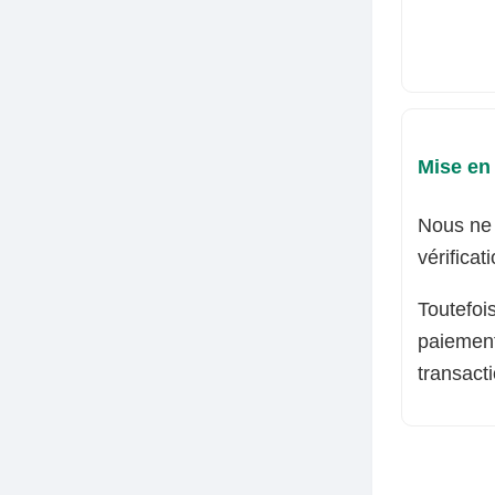
Mise en
Nous ne 
vérificat
Toutefoi
paiement
transact