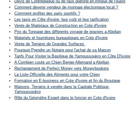
Devis de Contreplaqué ou de faux plafond en Afrique de l'ouest
Comment devenir vendeur de monnaie électronique local ?
Comment profiter des paris sportifs ?
Les taxis en Côte d'ivoire: leur coût et leur tarification
Vente de Matériaux de Construction en Cote d'Ivoire
Prix du Tonnage des differents voyage de graviers a Abidjan
Materiels et fournitures bureautiques en Cote d'Ivoire
Vente de Terrains de Grandes Surfaces
Pourquoi Prendre un Notaire pour l'achat de sa Maison
Tarifs Pour Visiter la Basilique de Yamoussoukro en Côte D'Ivoire
A Combien coute un Chien Berger Allemand a Abidjan
Rechargement de Perfect Money vers Moneybookers
La Liste Officielle des Aliments pour votre Chien
Formation en E-business en Cote d'Ivoire et fin du Broutage
Maisons, Terrains à vendre dans la Capitale Politique,
Yamoussoukro
Rôle du Géomètre Expert dans le foncier en Cote d'Ivoire