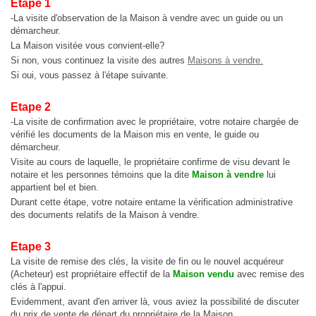
Etape 1
2 Pltx Vallon :
Appartement 4 pièces, 120 millions, Acte Notarié + Acte de Propriété Foncière
-La visite d'observation de la Maison à vendre avec un guide ou un
démarcheur.
2 Pltx Vallon :
Appt 4 pièces, 120 millions
La Maison visitée vous convient-elle?
Si non, vous continuez la visite des autres
Maisons à vendre.
Si oui, vous passez à l'étape suivante.
Etape 2
-La visite de confirmation avec le propriétaire, votre notaire chargée de
vérifié les documents de la Maison mis en vente, le guide ou
démarcheur.
Visite au cours de laquelle, le propriétaire confirme de visu devant le
notaire et les personnes témoins que la dite
Maison à vendre
lui
appartient bel et bien.
Durant cette étape, votre notaire entame la vérification administrative
des documents relatifs de la Maison à vendre.
Etape 3
La visite de remise des clés, la visite de fin ou le nouvel acquéreur
(Acheteur) est propriétaire effectif de la
Maison vendu
avec remise des
clés à l'appui.
Evidemment, avant d'en arriver là, vous aviez la possibilité de discuter
du prix de vente de départ du propriétaire de la Maison.