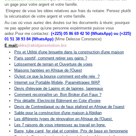
un gage pour votre argent et votre famille.
Eloignez de vous les idées relatives aux frais du notaire. Pensez plutôt
la sécurisation de votre argent et votre famille.
Au cas où vous auriez des doutes sur les documents à réunir, pourquoi
ne pas appeler pour qu'une personne expérimenté puisse vous
aidez.Pour me contactez:
(+225) 05 86 69 42 50 (WhatsApp) ou (+225)
01 51 38 93 84 (WhatsApp)
(Mme Delesse Constance)
E mail:
ekks@abidjansolution.biz
Prix et Utilité d'une brouette dans la construction d'une maison
Paris sportif, comment retirer ses gains ?
Lotissement de terrain et Ouverture de voies
Maisons hantées en Afrique de l'Ouest
Qu'est ce que la bourse,comment est-elle née ?
Internet sur Portable,Mobile, Paramétrages WAP
Devis d'elevage de Lapins et de lapines, lapereaux
Comment reconnaître un Bon Broker d'un Faux ?
Prix détaillé: Electricité Bâtiment en Cote d'Ivoire
Devis de Contreplaqué ou de faux plafond en Afrique de l'ouest
Sable pour la construction d'une maison à Abidjan
Les différents types de rénovation en Afrique de l'Ouest.
Les 7 raisons de vous interessez au travail en ligne.
Barre, tube carré, fer plat et cornière, Prix de base en ferronnerie