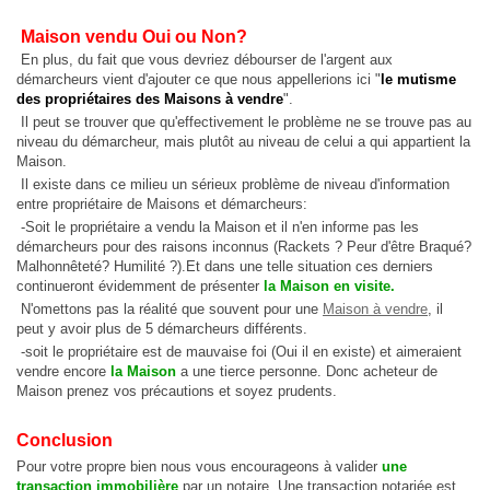
Maison vendu Oui ou Non?
En plus, du fait que vous devriez débourser de l'argent aux
démarcheurs vient d'ajouter ce que nous appellerions ici "
le mutisme
des propriétaires des Maisons à vendre
".
Il peut se trouver que qu'effectivement le problème ne se trouve pas au
niveau du démarcheur, mais plutôt au niveau de celui a qui appartient la
Maison.
Il existe dans ce milieu un sérieux problème de niveau d'information
entre propriétaire de Maisons et démarcheurs:
-Soit le propriétaire a vendu la Maison et il n'en informe pas les
démarcheurs pour des raisons inconnus (Rackets ? Peur d'être Braqué?
Malhonnêteté? Humilité ?).Et dans une telle situation ces derniers
continueront évidemment de présenter
la Maison en visite.
N'omettons pas la réalité que souvent pour une
Maison à vendre
, il
peut y avoir plus de 5 démarcheurs différents.
-soit le propriétaire est de mauvaise foi (Oui il en existe) et aimeraient
vendre encore
la Maison
a une tierce personne. Donc acheteur de
Maison prenez vos précautions et soyez prudents.
Conclusion
Pour votre propre bien nous vous encourageons à valider
une
transaction immobilière
par un notaire. Une transaction notariée est