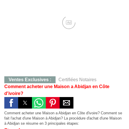
Ad
Ventes Exclusives :
Certifiées Notaires
Comment acheter une Maison a Abidjan en Côte
CONTACT :
0707283405, M. KOFFI
d'ivoire?
Yamoussoukro :
Terrain de 823 m²,Quartier Mlock,12 
Yakro :
Qt Mlock 823 m²,12 millions
Comment acheter une Maison a Abidjan en Côte d'ivoire? Comment se
Agboville :
Hevéa 38 Ha, 130 millions, Certificat Foncier Individuel
fait l'achat d'une Maison à Abidjan? La procédure d'achat d'une Maison
à Abidjan se résume en 3 principales étapes:
Agboville :
38 Ha à 130 millions