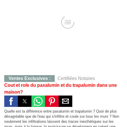
Ad
Ventes Exclusives :
Certifiées Notaires
Cout et role du paxalumin et du trapalumin dans une
CONTACT :
0707283405, M. KOFFI
maison?
Yamoussoukro :
Terrain de 823 m²,Quartier Mlock,12 
Yakro :
Qt Mlock 823 m²,12 millions
Quelle est la différence entre paxalumin et trapalumin ? Quoi de plus
Agboville :
Hevéa 38 Ha, 130 millions, Certificat Foncier Individuel
désagréable que de l'eau qui s'infiltre et coule sur tous les murs ? Non
seulement les infiltrations laissent des traces inesthétiques sur les
Agboville :
38 Ha à 130 millions
murs, mais à la longue, la moisissure se développera en créant une