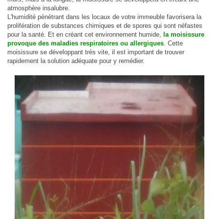
2 Pltx Vallon :
Appartement 4 pièces, 120 millions, Acte Notarié + Acte de Propriété Foncière
atmosphère insalubre.
L'humidité pénétrant dans les locaux de votre immeuble favorisera la
2 Pltx Vallon :
Appt 4 pièces, 120 millions
prolifération de substances chimiques et de spores qui sont néfastes
pour la santé. Et en créant cet environnement humide,
la moisissure
provoque des maladies respiratoires ou allergiques
. Cette
moisissure se développant très vite, il est important de trouver
rapidement la solution adéquate pour y remédier.