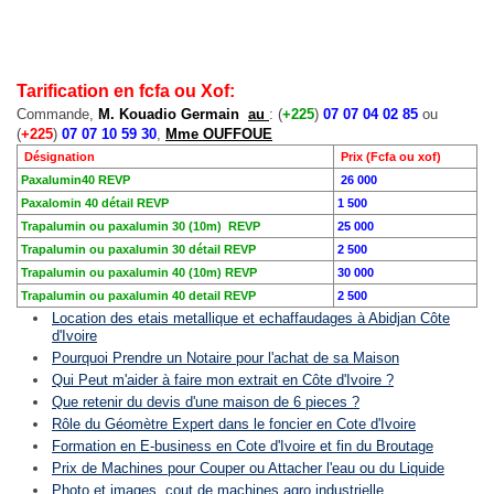
Tarification en fcfa ou Xof:
Commande,
M. Kouadio Germain
au
: (
+225
)
07 07 04 02 85
ou
(
+225
)
07 07 10 59 30
,
Mme OUFFOUE
Désignation
Prix (Fcfa ou xof)
Paxalumin40 REVP
26 000
Paxalomin 40 détail REVP
1 500
Trapalumin ou paxalumin 30 (10m) REVP
25 000
Trapalumin ou paxalumin 30 détail REVP
2 500
Trapalumin ou paxalumin 40 (10m) REVP
30 000
Trapalumin ou paxalumin 40 detail REVP
2 500
Location des etais metallique et echaffaudages à Abidjan Côte
d'Ivoire
Pourquoi Prendre un Notaire pour l'achat de sa Maison
Qui Peut m'aider à faire mon extrait en Côte d'Ivoire ?
Que retenir du devis d'une maison de 6 pieces ?
Rôle du Géomètre Expert dans le foncier en Cote d'Ivoire
Formation en E-business en Cote d'Ivoire et fin du Broutage
Prix de Machines pour Couper ou Attacher l'eau ou du Liquide
Photo et images, cout de machines agro industrielle.