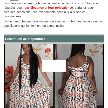
complets qui couvrent à la fois le haut et le bas du corps. Elles sont
2 Pltx Vallon :
Appartement 4 pièces, 120 millions, Acte Notarié + Acte de Propriété Foncière
réputées pour
leur élégance et leur polyvalence
, parfaites pour
2 Pltx Vallon :
Appt 4 pièces, 120 millions
diverses occasions, des événements spéciaux aux sorties
quotidiennes.
Ce qui rend chaque
robe
unique, ce sont les motifs, les couleurs et les
appellations qui lui donnent sa personnalité.
Echantillon de disponibles.