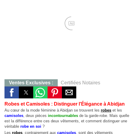
Ad
Ventes Exclusives :
Certifiées Notaires
CONTACT :
0707283405, M. KOFFI
Yamoussoukro :
Terrain de 823 m²,Quartier Mlock,12 
Robes et Camisoles : Distinguer l'Élégance à Abidjan
Au cœur de la mode féminine à Abidjan se trouvent les
Yakro :
Qt Mlock 823 m²,12 millions
robes
et les
camisoles
, deux pièces
incontournables
de la garde-robe. Mais quelle
Agboville :
Hevéa 38 Ha, 130 millions, Certificat Foncier Individuel
est la différence entre ces deux vêtements, et comment distinguer une
véritable
robe en soi
?
Agboville :
38 Ha à 130 millions
Les
robes
, contrairement aux
camisoles
, sont des vêtements