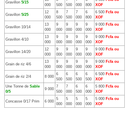
Gravillon
5/15
000
500
500
000
800
XOF
12
8
7
7
6
6 500
Fcfa ou
Gravillon
5/25
000
500
500
000
800
XOF
13
9
9
9
9
9 000
Fcfa ou
Gravillon 10/14
000
000
000
000
000
XOF
13
9
9
9
9
9 000
Fcfa ou
Gravillon 4/10
000
000
000
000
000
XOF
12
9
9
9
9
9 000
Fcfa ou
Gravillon 14/20
000
000
000
000
000
XOF
13
9
9
9
9
9 000
Fcfa ou
Grain de riz 4/6
000
000
000
000
000
XOF
6
6
6
6
6 500
Fcfa ou
Grain de riz 2/4
8 000
500
500
500
500
XOF
Une Tonne de
Sable
7
7
6
6
5 800
Fcfa ou
9 000
0/5
500
000
500
000
XOF
5
5
5
5
5 000
Fcfa ou
Concasse 0/17 Prim
6 000
000
000
000
000
XOF