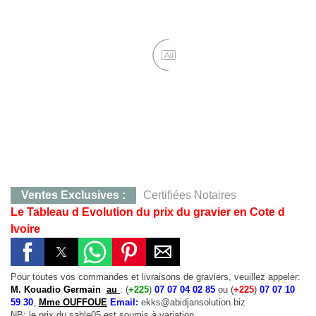
Ad
Ventes Exclusives :
Certifiées Notaires
Le Tableau d Evolution du prix du gravier en Cote d
CONTACT :
0707283405, M. KOFFI
Ivoire
Yamoussoukro :
Terrain de 823 m²,Quartier Mlock,12 
Yakro :
Qt Mlock 823 m²,12 millions
Pour toutes vos commandes et livraisons de graviers, veuillez appeler:
Agboville :
Hevéa 38 Ha, 130 millions, Certificat Foncier Individuel
M. Kouadio Germain
au
: (
+225
)
07 07 04 02 85
ou (
+225
)
07 07 10
59 30
,
Mme OUFFOUE
Email:
ekks@abidjansolution.biz
Agboville :
38 Ha à 130 millions
NB: le prix du sable05 est soumis à variation.