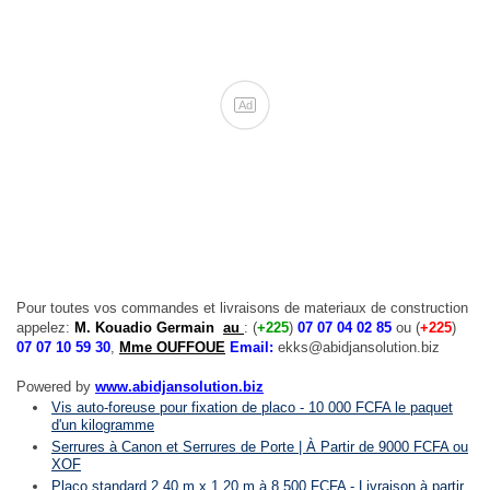
Ad
Pour toutes vos commandes et livraisons de materiaux de construction
appelez:
M. Kouadio Germain
au
: (
+225
)
07 07 04 02 85
ou (
+225
)
07 07 10 59 30
,
Mme OUFFOUE
Email:
ekks@abidjansolution.biz
Powered by
www.abidjansolution.biz
Vis auto-foreuse pour fixation de placo - 10 000 FCFA le paquet
d'un kilogramme
Serrures à Canon et Serrures de Porte | À Partir de 9000 FCFA ou
XOF
Placo standard 2,40 m x 1,20 m à 8 500 FCFA - Livraison à partir