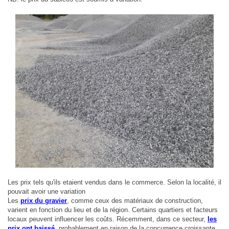
2 Pltx Vallon :
Appartement 4 pièces, 120 millions, Acte Notarié + Acte de Propriété Foncière
2 Pltx Vallon :
Appt 4 pièces, 120 millions
Les prix tels qu'ils etaient vendus dans le commerce. Selon la localité, il
pouvait avoir une variation
Les
prix du gravier
, comme ceux des matériaux de construction,
varient en fonction du lieu et de la région. Certains quartiers et facteurs
locaux peuvent influencer les coûts. Récemment, dans ce secteur,
les
prix ont baissé
, probablement en raison de la concurrence croissante.