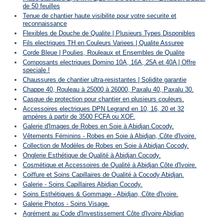
de 50 feuilles
Tenue de chantier haute visibilite pour votre securite et
reconnaissance
Flexibles de Douche de Qualite | Plusieurs Types Disponibles
Fils electriques TH en Couleurs Variees | Qualite Assuree
Corde Bleue | Poulies, Rouleaux et Ensembles de Qualite
Composants electriques Domino 10A, 16A, 25A et 40A | Offre
speciale !
Chaussures de chantier ultra-resistantes | Solidite garantie
Chappe 40, Rouleau à 25000 à 26000, Paxalu 40, Paxalu 30.
Casque de protection pour chantier en plusieurs couleurs.
Accessoires electriques DPN Legrand en 10, 16, 20 et 32
ampères à partir de 3500 FCFA ou XOF.
Galerie d'Images de Robes en Soie à Abidjan Cocody.
Vêtements Féminins - Robes en Soie à Abidjan, Côte d'Ivoire.
Collection de Modèles de Robes en Soie à Abidjan Cocody.
Onglerie Esthétique de Qualité à Abidjan Cocody.
Cosmétique et Accessoires de Qualité à Abidjan Côte d'Ivoire.
Coiffure et Soins Capillaires de Qualité à Cocody Abidjan.
Galerie - Soins Capillaires Abidjan Cocody.
Soins Esthétiques & Gommage - Abidjan, Côte d'Ivoire.
Galerie Photos - Soins Visage.
Agrément au Code d'Investissement Côte d'Ivoire Abidjan