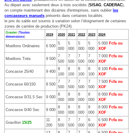
Au départ avec seulement deux à trois sociétés (
SISAG
,
CADERAC
),
on compte maintenant des dizaines d'entreprises, sans oublier
les
concasseurs manuels
présents dans certaines localités.
le prix du sable est soumis à variation selon l’éloignement de certaines
zones de carrière de production (PK24).
Gravier
(
Toutes
2019
2020
2021
2022
2023
2024
dimensions
)
5
5
5
5
5 000
Fcfa ou
Moellons Ordinaires
6 500
000
000
000
000
XOF
7
7
7
7
7 000
Fcfa ou
Moellons Triés
9 500
500
500
500
000
XOF
8
8
8
8
8 100
Fcfa ou
Concasse 25/40
9 400
100
100
100
100
XOF
7
7
7
7
7 500
Fcfa ou
Concasse 60/150
8 500
500
500
500
500
XOF
8
8
8
8
8 000
Fcfa ou
Concasse 0/31.5 Sec
9 000
000
000
000
000
XOF
8
8
8
8
8 000
Fcfa ou
Concasse 0/40 Sec
9 000
000
000
000
000
XOF
11
8
7
7
6
6 500
Fcfa ou
Gravillon
15/25
200
500
500
000
800
XOF
13
8
7
7
6
6 500
Fcfa ou