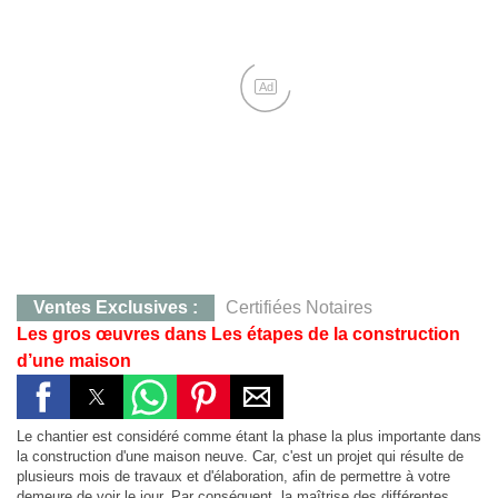
Ad
Ventes Exclusives :
Certifiées Notaires
Les gros œuvres dans Les étapes de la construction
CONTACT :
0707283405, M. KOFFI
d’une maison
Yamoussoukro :
Terrain de 823 m²,Quartier Mlock,12 
Yakro :
Qt Mlock 823 m²,12 millions
Le chantier est considéré comme étant la phase la plus importante dans
Agboville :
Hevéa 38 Ha, 130 millions, Certificat Foncier Individuel
la construction d'une maison neuve. Car, c'est un projet qui résulte de
plusieurs mois de travaux et d'élaboration, afin de permettre à votre
Agboville :
38 Ha à 130 millions
demeure de voir le jour. Par conséquent, la maîtrise des différentes