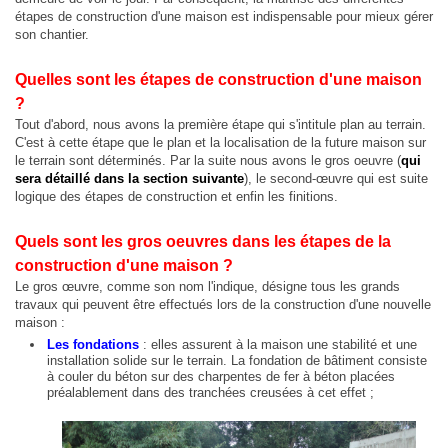
2 Pltx Vallon :
Appartement 4 pièces, 120 millions, Acte Notarié + Acte de Propriété Foncière
étapes de construction d'une maison est indispensable pour mieux gérer
son chantier.
2 Pltx Vallon :
Appt 4 pièces, 120 millions
Quelles sont les étapes de construction d'une maison
?
Tout d'abord, nous avons la première étape qui s'intitule plan au terrain.
C'est à cette étape que le plan et la localisation de la future maison sur
le terrain sont déterminés. Par la suite nous avons le gros oeuvre (
qui
sera détaillé dans la section suivante
), le second-œuvre qui est suite
logique des étapes de construction et enfin les finitions.
Quels sont les gros oeuvres dans les étapes de la
construction d'une maison ?
Le gros œuvre, comme son nom l'indique, désigne tous les grands
travaux qui peuvent être effectués lors de la construction d'une nouvelle
maison :
Les fondations
: elles assurent à la maison une stabilité et une
installation solide sur le terrain. La fondation de bâtiment consiste
à couler du béton sur des charpentes de fer à béton placées
préalablement dans des tranchées creusées à cet effet ;