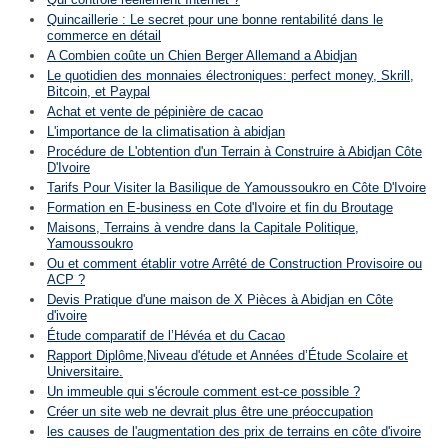
Quincaillerie : Le secret pour une bonne rentabilité dans le
commerce en détail
A Combien coûte un Chien Berger Allemand a Abidjan
Le quotidien des monnaies électroniques: perfect money, Skrill,
Bitcoin, et Paypal
Achat et vente de pépinière de cacao
L'importance de la climatisation à abidjan
Procédure de L'obtention d'un Terrain à Construire à Abidjan Côte
D'Ivoire
Tarifs Pour Visiter la Basilique de Yamoussoukro en Côte D'Ivoire
Formation en E-business en Cote d'Ivoire et fin du Broutage
Maisons, Terrains à vendre dans la Capitale Politique,
Yamoussoukro
Ou et comment établir votre Arrêté de Construction Provisoire ou
ACP ?
Devis Pratique d'une maison de X Pièces à Abidjan en Côte
d'ivoire
Étude comparatif de l’Hévéa et du Cacao
Rapport Diplôme,Niveau d'étude et Années d’Étude Scolaire et
Universitaire.
Un immeuble qui s'écroule comment est-ce possible ?
Créer un site web ne devrait plus être une préoccupation
les causes de l'augmentation des prix de terrains en côte d'ivoire