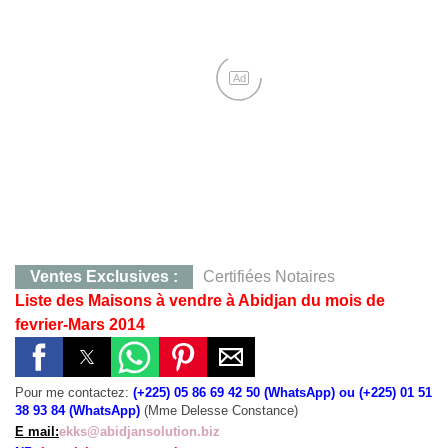
Ad
Ventes Exclusives :
Certifiées Notaires
Liste des Maisons à vendre à Abidjan du mois de
CONTACT :
0707283405, M. KOFFI
fevrier-Mars 2014
Yamoussoukro :
Terrain de 823 m²,Quartier Mlock,12 
Yakro :
Qt Mlock 823 m²,12 millions
Pour me contactez:
(+225) 05 86 69 42 50 (WhatsApp) ou (+225) 01 51
Agboville :
Hevéa 38 Ha, 130 millions, Certificat Foncier Individuel
38 93 84 (WhatsApp)
(Mme Delesse Constance)
Agboville :
38 Ha à 130 millions
E mail:
ekks@abidjansolution.biz