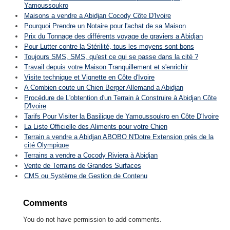
Yamoussoukro
Maisons a vendre a Abidjan Cocody Côte D'Ivoire
Pourquoi Prendre un Notaire pour l'achat de sa Maison
Prix du Tonnage des différents voyage de graviers a Abidjan
Pour Lutter contre la Stérilité, tous les moyens sont bons
Toujours SMS, SMS, qu'est ce qui se passe dans la cité ?
Travail depuis votre Maison Tranquillement et s'enrichir
Visite technique et Vignette en Côte d'Ivoire
A Combien coute un Chien Berger Allemand a Abidjan
Procédure de L'obtention d'un Terrain à Construire à Abidjan Côte
D'Ivoire
Tarifs Pour Visiter la Basilique de Yamoussoukro en Côte D'Ivoire
La Liste Officielle des Aliments pour votre Chien
Terrain a vendre a Abidjan ABOBO N'Dotre Extension prés de la
cité Olympique
Terrains a vendre a Cocody Riviera à Abidjan
Vente de Terrains de Grandes Surfaces
CMS ou Système de Gestion de Contenu
Comments
You do not have permission to add comments.