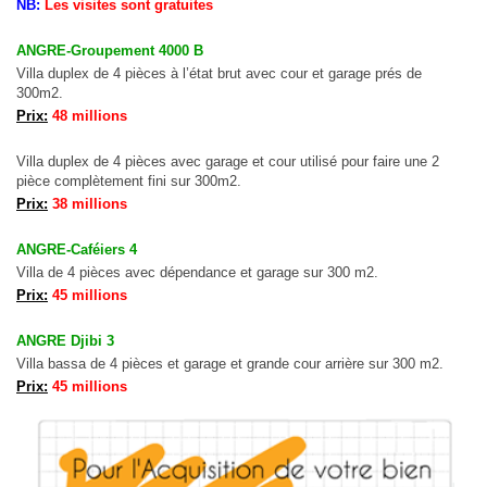
NB:
Les visites sont gratuites
2 Pltx Vallon :
Appartement 4 pièces, 120 millions, Acte Notarié + Acte de Propriété Foncière
2 Pltx Vallon :
Appt 4 pièces, 120 millions
ANGRE-Groupement 4000 B
Villa duplex de 4 pièces à l’état brut avec cour et garage prés de
300m2.
Prix:
48 millions
Villa duplex de 4 pièces avec garage et cour utilisé pour faire une 2
pièce complètement fini sur 300m2.
Prix:
38 millions
ANGRE-Caféiers 4
Villa de 4 pièces avec dépendance et garage sur 300 m2.
Prix:
45 millions
ANGRE Djibi 3
Villa bassa de 4 pièces et garage et grande cour arrière sur 300 m2.
Prix:
45 millions