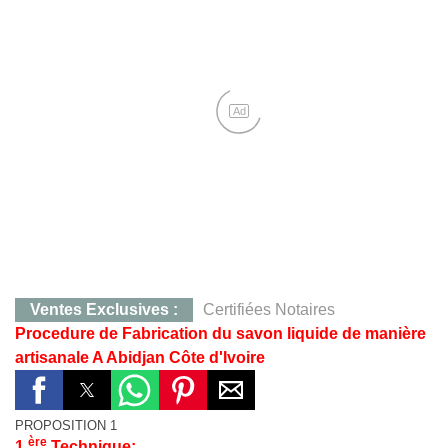
Ad
Ventes Exclusives :
Certifiées Notaires
Procedure de Fabrication du savon liquide de manière
CONTACT :
0707283405, M. KOFFI
artisanale A Abidjan Côte d'Ivoire
Yamoussoukro :
Terrain de 823 m²,Quartier Mlock,12 
Yakro :
Qt Mlock 823 m²,12 millions
PROPOSITION 1
Agboville :
Hevéa 38 Ha, 130 millions, Certificat Foncier Individuel
ère
1
Technique: