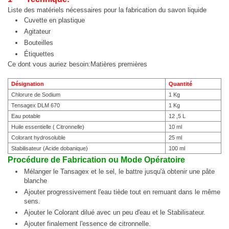
Agboville :
38 Ha à 130 millions
Liste des matériels nécessaires pour la fabrication du savon liquide
Cuvette en plastique
2 Pltx Vallon :
Appartement 4 pièces, 120 millions, Acte Notarié + Acte de Propriété Foncière
Agitateur
2 Pltx Vallon :
Appt 4 pièces, 120 millions
Bouteilles
Étiquettes
Ce dont vous auriez besoin:Matières premières
Désignation
Quantité
Chlorure de Sodium
1 Kg
Tensagex DLM 670
1 Kg
Eau potable
12 ,5 L
Huile essentielle ( Citronnelle)
10 ml
Colorant hydrosoluble
25 ml
Stabilisateur (Acide dobanique)
100 ml
Procédure de Fabrication ou Mode Opératoire
Mélanger le Tansagex et le sel, le battre jusqu'à obtenir une pâte
blanche
Ajouter progressivement l'eau tiède tout en remuant dans le même
sens.
Ajouter le Colorant dilué avec un peu d'eau et le Stabilisateur.
Ajouter finalement l'essence de citronnelle.