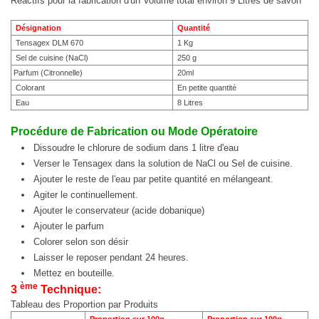
Réactifs pour la fabrication d'un Volume total environ 9 Litres de savon
Désignation
Quantité
Tensagex DLM 670
1 Kg
Sel de cuisine (NaCl)
250 g
Parfum (Citronnelle)
20ml
Colorant
En petite quantité
Eau
8 Litres
Procédure de Fabrication ou Mode Opératoire
Dissoudre le chlorure de sodium dans 1 litre d'eau
Verser le Tensagex dans la solution de NaCl ou Sel de cuisine.
Ajouter le reste de l'eau par petite quantité en mélangeant.
Agiter le continuellement.
Ajouter le conservateur (acide dobanique)
Ajouter le parfum
Colorer selon son désir
Laisser le reposer pendant 24 heures.
Mettez en bouteille.
ème
3
Technique:
Tableau des Proportion par Produits