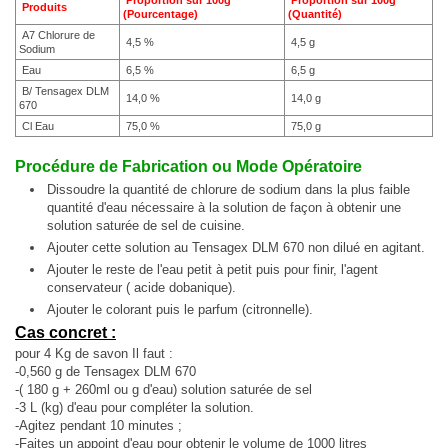
Proportion sur 100g
Proportion sur 100g
Produits
(Pourcentage)
(Quantité)
A7 Chlorure de
4,5 %
4,5 g
Sodium
Eau
6,5 %
6,5 g
B/ Tensagex DLM
14,0 %
14,0 g
670
Cl Eau
75,0 %
75,0 g
Procédure de Fabrication ou Mode Opératoire
Dissoudre la quantité de chlorure de sodium dans la plus faible
quantité d'eau nécessaire à la solution de façon à obtenir une
solution saturée de sel de cuisine.
Ajouter cette solution au Tensagex DLM 670 non dilué en agitant.
Ajouter le reste de l'eau petit à petit puis pour finir, l'agent
conservateur ( acide dobanique).
Ajouter le colorant puis le parfum (citronnelle).
Cas concret :
pour 4 Kg de savon Il faut :
-0,560 g de Tensagex DLM 670
-( 180 g + 260ml ou g d'eau) solution saturée de sel
-3 L (kg) d'eau pour compléter la solution.
-Agitez pendant 10 minutes ;
-Faites un appoint d'eau pour obtenir le volume de 1000 litres