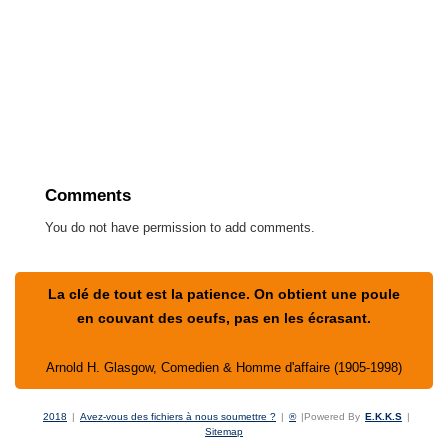
Comments
You do not have permission to add comments.
La clé de tout est la patience. On obtient une poule
en couvant des oeufs, pas en les écrasant.
Arnold H. Glasgow, Comedien & Homme d'affaire (1905-1998)
2018
|
Avez-vous des fichiers à nous soumettre ?
|
®
|
Powered By
E.K.K.S
|
Sitemap