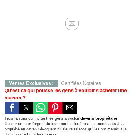
Ad
Ventes Exclusives :
Certifiées Notaires
Qu'est-ce qui pousse les gens à vouloir s'acheter une
CONTACT :
0707283405, M. KOFFI
maison ?
Yamoussoukro :
Terrain de 823 m²,Quartier Mlock,12 
Yakro :
Qt Mlock 823 m²,12 millions
Trois raisons qui incitent les gens à vouloir
devenir propriétaire
.
Agboville :
Hevéa 38 Ha, 130 millions, Certificat Foncier Individuel
Cesser de jeter l'argent du loyer par les fenêtres. Les accédants à la
propriété en devenir évoquent plusieurs raisons qui les ont menés à la
Agboville :
38 Ha à 130 millions
décision d'acheter leur maison.