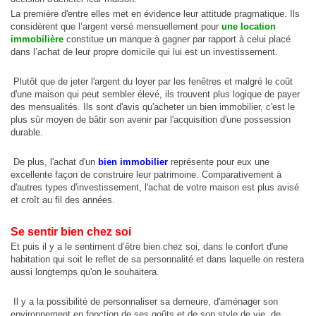
2 Pltx Vallon :
Appartement 4 pièces, 120 millions, Acte Notarié + Acte de Propriété Foncière
La première d'entre elles met en évidence leur attitude pragmatique. Ils
considèrent que l’argent versé mensuellement pour
une location
2 Pltx Vallon :
Appt 4 pièces, 120 millions
immobilière
constitue un manque à gagner par rapport à celui placé
dans l’achat de leur propre domicile qui lui est un investissement.
Plutôt que de jeter l'argent du loyer par les fenêtres et malgré le coût
d'une maison qui peut sembler élevé, ils trouvent plus logique de payer
des mensualités. Ils sont d'avis qu'acheter un bien immobilier, c'est le
plus sûr moyen de bâtir son avenir par l'acquisition d'une possession
durable.
De plus, l'achat d'un
bien immobilier
représente pour eux une
excellente façon de construire leur patrimoine. Comparativement à
d'autres types d'investissement, l'achat de votre maison est plus avisé
et croît au fil des années.
Se sentir bien chez soi
Et puis il y a le sentiment d’être bien chez soi, dans le confort d'une
habitation qui soit le reflet de sa personnalité et dans laquelle on restera
aussi longtemps qu'on le souhaitera.
Il y a la possibilité de personnaliser sa demeure, d'aménager son
environnement en fonction de ses goûts et de son style de vie, de