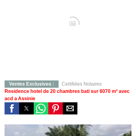
Ad
Ventes Exclusives :
Certifiées Notaires
Residence hotel de 20 chambres bati sur 6070 m² avec
CONTACT :
0707283405, M. KOFFI
acd a Assinie
Yamoussoukro :
Terrain de 823 m²,Quartier Mlock,12 
Yakro :
Qt Mlock 823 m²,12 millions
Agboville :
Hevéa 38 Ha, 130 millions, Certificat Foncier Individuel
Agboville :
38 Ha à 130 millions