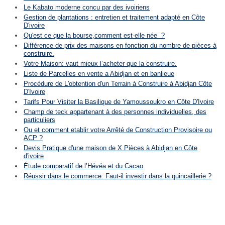
Le Kabato moderne concu par des ivoiriens
Gestion de plantations : entretien et traitement adapté en Côte
D'ivoire
Qu'est ce que la bourse,comment est-elle née ?
Différence de prix des maisons en fonction du nombre de pièces à
construire.
Votre Maison: vaut mieux l’acheter que la construire.
Liste de Parcelles en vente a Abidjan et en banlieue
Procédure de L'obtention d'un Terrain à Construire à Abidjan Côte
D'Ivoire
Tarifs Pour Visiter la Basilique de Yamoussoukro en Côte D'Ivoire
Champ de teck appartenant à des personnes individuelles, des
particuliers
Ou et comment etablir votre Arrêté de Construction Provisoire ou
ACP ?
Devis Pratique d'une maison de X Pièces à Abidjan en Côte
d'ivoire
Étude comparatif de l’Hévéa et du Cacao
Réussir dans le commerce: Faut-il investir dans la quincaillerie ?