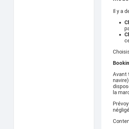
Il y a
C
p
C
ce
Choisi
Bookin
Avant 
navire
dispos
la marc
Prévoy
négligé
Conten