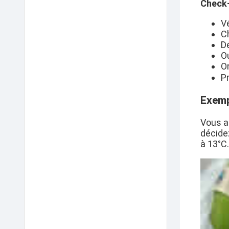
Check-
Vé
Ch
D
O
O
P
Exemp
Vous a
décide
à
13°C