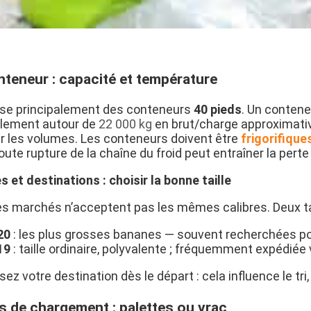
nteneur : capacité et température
lise principalement des conteneurs
40 pieds
. Un contene
lement autour de
22 000 kg
en brut/charge approximative
r les volumes. Les conteneurs doivent être
frigorifique
Toute rupture de la chaîne du froid peut entraîner la perte
s et destinations : choisir la bonne taille
es marchés n’acceptent pas les mêmes calibres. Deux ta
20
: les plus grosses bananes — souvent recherchées po
19
: taille ordinaire, polyvalente ; fréquemment expédiée 
sez votre destination dès le départ : cela influence le tri, 
 de chargement : palettes ou vrac