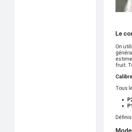
Le co
On uti
généra
estime
fruit. 
Calibre
Tous l
P
P
Définis
Modes