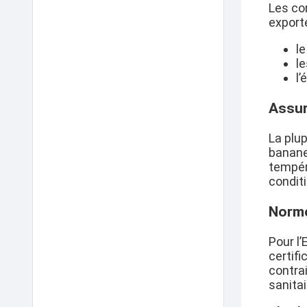
Les co
exporté
l
le
l’
Assur
La plu
banane 
tempér
condit
Norme
Pour l
certifi
contra
sanitai