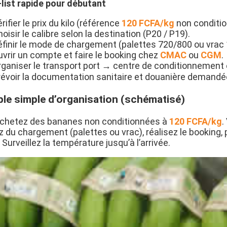
list rapide pour débutant
rifier le prix du kilo (référence
120 FCFA/kg
non conditio
oisir le calibre selon la destination (P20 / P19).
éfinir le mode de chargement (palettes 720/800 ou vrac 
uvrir un compte et faire le booking chez
CMAC
ou
CGM
.
rganiser le transport port → centre de conditionnement 
révoir la documentation sanitaire et douanière demandée
le simple d’organisation (schématisé)
chetez des bananes non conditionnées à
120 FCFA/kg
.
z du chargement (palettes ou vrac), réalisez le booking,
. Surveillez la température jusqu’à l’arrivée.