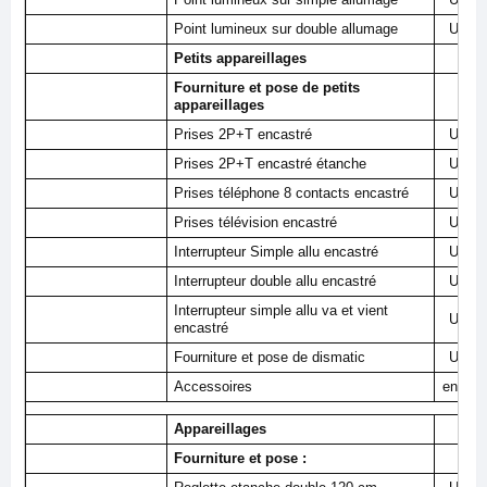
Point lumineux sur double allumage
U
Petits appareillages
Fourniture et pose de petits
appareillages
Prises 2P+T encastré
U
Prises 2P+T encastré étanche
U
Prises téléphone 8 contacts encastré
U
Prises télévision encastré
U
Interrupteur Simple allu encastré
U
Interrupteur double allu encastré
U
Interrupteur simple allu va et vient
U
encastré
Fourniture et pose de dismatic
U
Accessoires
ens
Appareillages
Fourniture et pose :