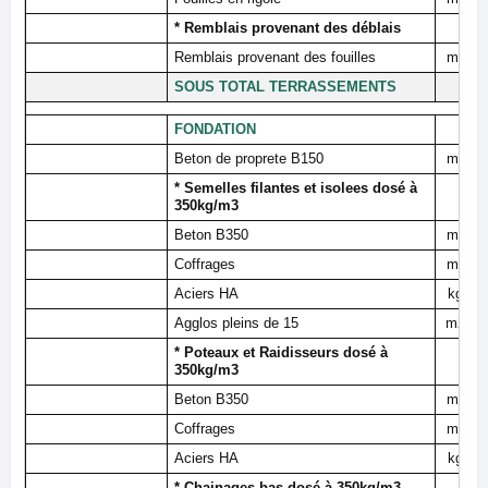
* Remblais provenant des déblais
Remblais provenant des fouilles
m³
SOUS TOTAL TERRASSEMENTS
FONDATION
Beton de proprete B150
m³
* Semelles filantes et isolees dosé à
350kg/m3
Beton B350
m³
Coffrages
m²
Aciers HA
kg
Agglos pleins de 15
m2
* Poteaux et Raidisseurs dosé à
350kg/m3
Beton B350
m³
Coffrages
m²
Aciers HA
kg
* Chainages bas dosé à 350kg/m3