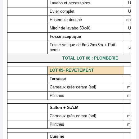
Lavabo et accessoires
U
Evier complet
U
Ensemble douche
ens
Miroir de lavabo 50x40
U
Fosse sceptique
Fosse sctique de 6mx2mx3m + Puit
u
perdu
TOTAL LOT 08 : PLOMBERIE
LOT 09- REVETEMENT
Terrasse
Carreaux grés ceram (sol)
m²
Plinthes
m²
Sallon + S.A.M
Carreaux grés ceram (sol)
m²
Plinthes
m²
Cuisine