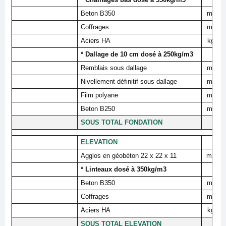
Beton B350
m³
Coffrages
m²
Aciers HA
kg
* Dallage de 10 cm dosé à 250kg/m3
Remblais sous dallage
m³
Nivellement définitif sous dallage
m²
Film polyane
m²
Beton B250
m³
SOUS TOTAL FONDATION
ELEVATION
Agglos en géobéton 22 x 22 x 11
m2
* Linteaux dosé à 350kg/m3
Beton B350
m³
Coffrages
m²
Aciers HA
kg
SOUS TOTAL ELEVATION