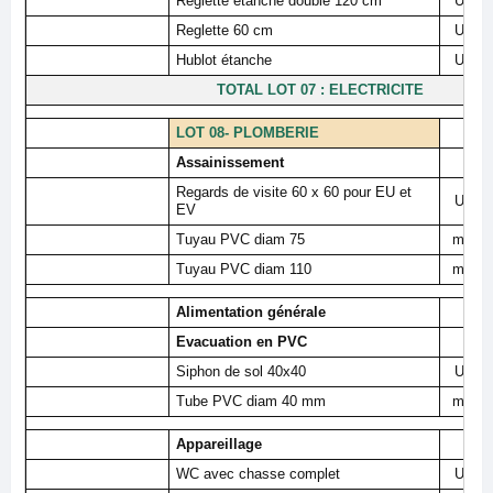
Reglette etanche double 120 cm
U
Reglette 60 cm
U
Hublot étanche
U
TOTAL LOT 07 : ELECTRICITE
LOT 08- PLOMBERIE
Assainissement
Regards de visite 60 x 60 pour EU et
U
EV
Tuyau PVC diam 75
ml
Tuyau PVC diam 110
ml
Alimentation générale
Evacuation en PVC
Siphon de sol 40x40
U
Tube PVC diam 40 mm
ml
Appareillage
WC avec chasse complet
U