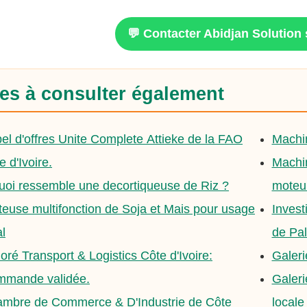
💬 Contacter Abidjan Solutio
es à consulter également
el d'offres Unite Complete Attieke de la FAO
Machin
e d'Ivoire.
Machin
uoi ressemble une decortiqueuse de Riz ?
moteur
teuse multifonction de Soja et Mais pour usage
Invest
al
de Pal
loré Transport & Logistics Côte d'Ivoire:
Galeri
mande validée.
Galeri
mbre de Commerce & D'Industrie de Côte
locale