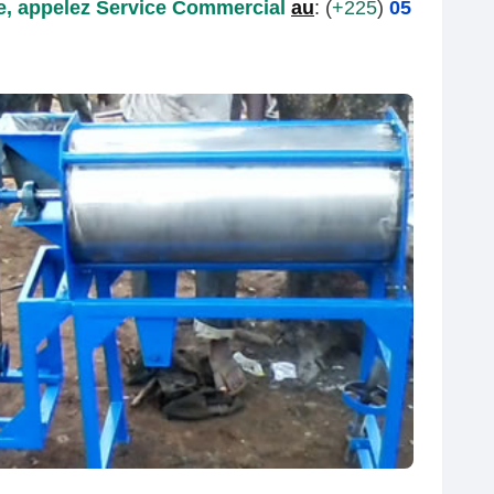
, appelez
Service Commercial
au
: (
+225
)
05