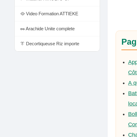
🥘 Video Formation ATTIEKE
🥜 Arachide Unite complete
Pag
👔 Decortiqueuse Riz importe
App
Côt
A q
Bat
loc
Bol
Com
Cha