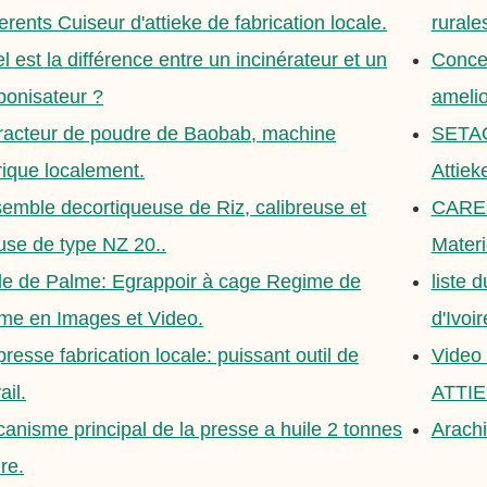
ferents Cuiseur d'attieke de fabrication locale.
rurale
l est la différence entre un incinérateur et un
Conce
bonisateur ?
ameli
racteur de poudre de Baobab, machine
SETAO
rique localement.
Attiek
emble decortiqueuse de Riz, calibreuse et
CARE C
euse de type NZ 20..
Materi
le de Palme: Egrappoir à cage Regime de
liste 
me en Images et Video.
d'Ivoir
presse fabrication locale: puissant outil de
Video 
ail.
ATTI
anisme principal de la presse a huile 2 tonnes
Arachi
re.