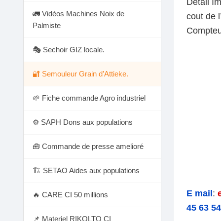
Détail Im
🚛 Vidéos Machines Noix de
cout de l
Palmiste
Compte
🎭 Sechoir GIZ locale.
🔐 Semouleur Grain d’Attieke.
🌱 Fiche commande Agro industriel
⚙️ SAPH Dons aux populations
🧰 Commande de presse amelioré
🏗 SETAO Aides aux populations
E mail
:
🔥 CARE CI 50 millions
45 63 54
📌 Materiel RIKOLTO CI