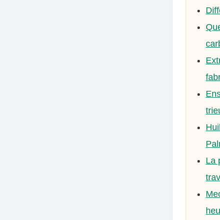
Dif
Que
car
Ext
fab
Ens
tri
Hui
Pal
La 
trav
Mec
heu