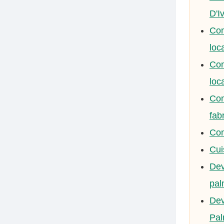
D'I
Com
loc
Com
loc
Com
fab
Com
Cui
Dev
pal
Dev
Pal