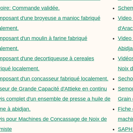
voire: Commande validée.
Schem
posant d'une broyeuse a manioc fabriqué
Video
alement.
d'Arac
posant d'un moulin à farine fabriqué
Video 
alement.
Abidja
posant d'une decortiqueuse à cereales
Vidéos
riqué localement.
Noix d
posant d'un concasseur fabriqué localement.
Sechoi
seur de Grande Capacité d'Attieke en continu
Semoul
is complet d'un ensemble de presse a huile de
Grain 
me à abidjan.
Fiche
is pour Machines de Concassage de Noix de
machin
miste
SAPH: 