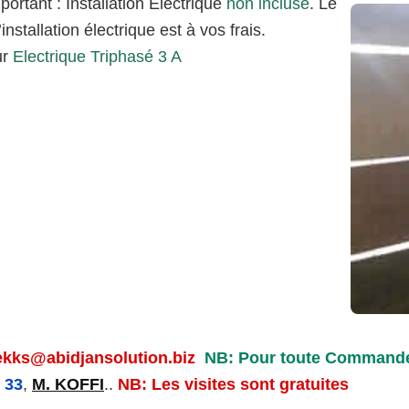
portant : Installation Électrique
non incluse
. Le
’installation électrique est à vos frais.
ur
Electrique Triphasé 3 A
ekks@abidjansolution.biz
NB: Pour toute Commande
 33
,
M. KOFFI
..
NB: Les visites sont gratuites