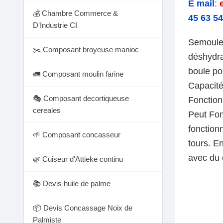
E mail
:
💰 Chambre Commerce &
45 63 54
D'Industrie CI
Semouleu
✂️ Composant broyeuse manioc
déshydra
boule po
🚛 Composant moulin farine
Capacité:
🎭 Composant decortiqueuse
Fonctionn
cereales
Peut Fon
fonction
🌱 Composant concasseur
tours. E
avec du 
🌿 Cuiseur d'Attieke continu
📚 Devis huile de palme
📦 Devis Concassage Noix de
Palmiste