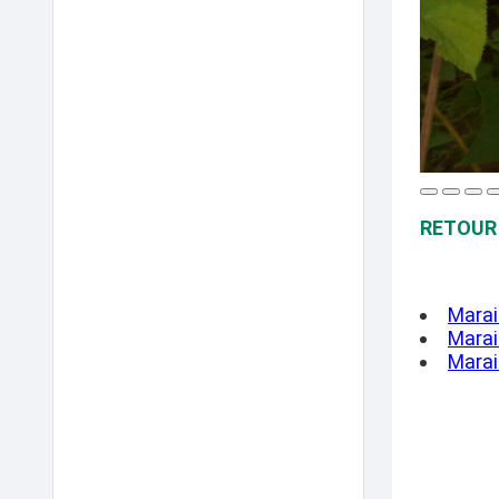
RETOUR 
Marai
Marai
Marai