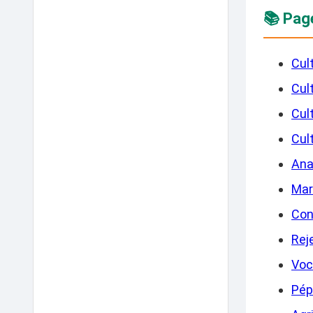
📚 Pag
Cul
Cul
Cul
Cul
Anan
Mar
Con
Rej
Voc
Pép