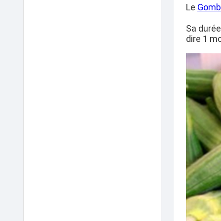
Le
Gomb
Sa durée
dire 1 mo