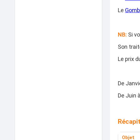
Le
Gomb
NB:
Si vo
Son trai
Le prix d
De Janvie
De Juin 
Récapit
Objet