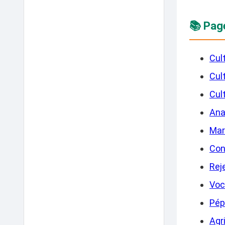
📚 Pag
Cul
Cul
Cul
Anan
Mar
Con
Rej
Voc
Pép
Agr