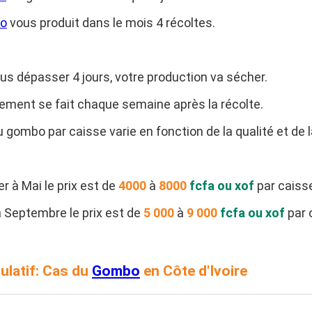
o
vous produit dans le mois 4 récoltes.
us dépasser 4 jours, votre production va sécher.
tement se fait chaque semaine après la récolte.
u gombo par caisse varie en fonction de la qualité et de la
r à Mai le prix est de
4000
à
8000
fcfa ou xof
par caiss
à Septembre le prix est de
5 000
à
9 000
fcfa ou xof
par 
ulatif: Cas du
Gombo
en Côte d'Ivoire