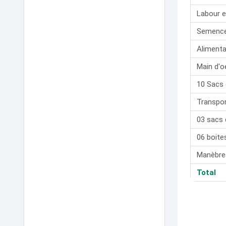
Labour e
Semence
Alimenta
Main d'o
10 Sacs 
Transpor
03 sacs 
06 boite
Manèbre 
Total