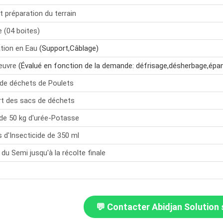
t préparation du terrain
 (04 boites)
tion en Eau
(Support,Câblage)
euvre
(Évalué en fonction de la demande: défrisage,désherbage,épan
de déchets de Poulets
t des sacs de déchets
de 50 kg d'urée-Potasse
s d'Insecticide de 350 ml
du Semi jusqu'à la récolte finale
💬 Contacter Abidjan Solution