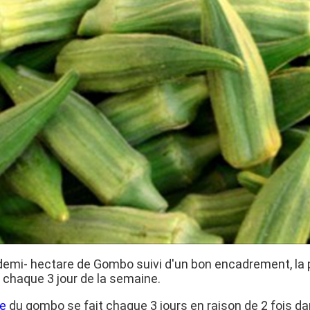
demi- hectare de Gombo suivi d'un bon encadrement, la 
à chaque 3 jour de la semaine.
te
du gombo se fait chaque 3 jours en raison de 2 fois d