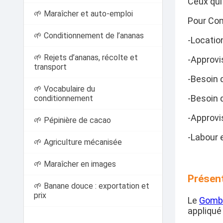
Ceux qui
🌱 Maraîcher et auto-emploi
Pour Com
🌱 Conditionnement de l’ananas
-Locatio
🌱 Rejets d’ananas, récolte et
-Approvi
transport
-Besoin 
🌱 Vocabulaire du
-Besoin d
conditionnement
-Approvi
🌱 Pépinière de cacao
-Labour e
🌱 Agriculture mécanisée
🌱 Maraîcher en images
Présent
🌱 Banane douce : exportation et
prix
Le
Gomb
appliqué