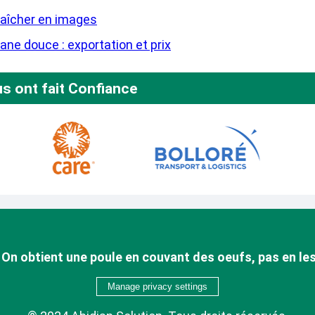
aîcher en images
ane douce : exportation et prix
us ont fait Confiance
. On obtient une poule en couvant des oeufs, pas en les
Manage privacy settings