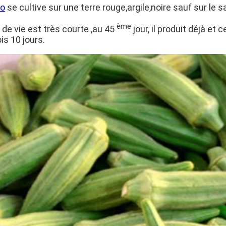
o
se cultive sur une terre rouge,argile,noire sauf sur le s
ème
 de vie est très courte ,au 45
jour, il produit déjà et 
is 10 jours.