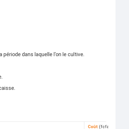
 période dans laquelle l'on le cultive.
e.
caisse.
Coût
(fcfa ou Xof )