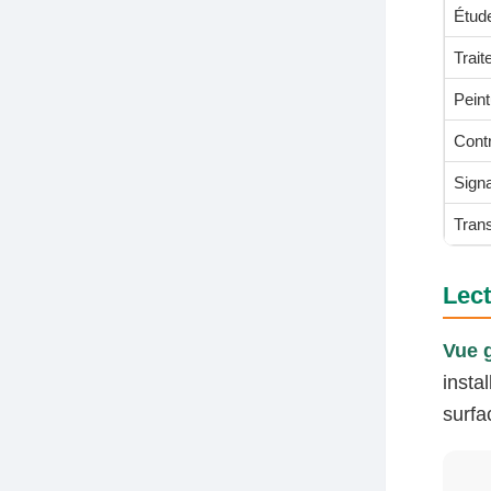
Étude
Trait
Peint
Cont
Signa
Tran
Lect
Vue g
insta
surfa