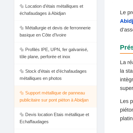
🔩 Location d’étais métalliques et
Le pr
échafaudages à Abidjan
Abid
🔩 Métallurgie et devis de ferronnerie
d’ass
basique en Côte d’Ivoire
Prés
🔩 Profilés IPE, UPN, fer galvanisé,
tôle plane, perforée et inox
La ré
la st
🔩 Stock d’étais et d’échafaudages
métalliques en photos
intèg
super
🔩 Support métallique de panneau
publicitaire sur pont piéton à Abidjan
Les p
piéto
🔩 Devis location Etais métallique et
plati
Echaffaudages