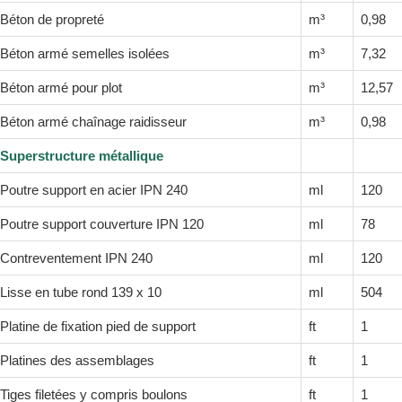
Béton de propreté
m³
0,98
Béton armé semelles isolées
m³
7,32
Béton armé pour plot
m³
12,57
Béton armé chaînage raidisseur
m³
0,98
Superstructure métallique
Poutre support en acier IPN 240
ml
120
Poutre support couverture IPN 120
ml
78
Contreventement IPN 240
ml
120
Lisse en tube rond 139 x 10
ml
504
Platine de fixation pied de support
ft
1
Platines des assemblages
ft
1
Tiges filetées y compris boulons
ft
1