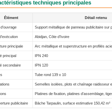
ctéristiques techniques principales
Élément
Détail retenu
 d’ouvrage
Support métallique de panneau publicitaire sur 
d’exécution
Abidjan, Côte d’Ivoire
ture principale
Arc métallique et superstructure en profilés acie
lé principal
IPN 240
lé secondaire
IPN 120
es
Tube rond 139 x 10
ations
Semelles isolées, plots et chaînage raidisseur
ions
Platines de fixation, platines d’assemblage, tige
rture publicitaire
Bâche Tarpaulin, surface estimative 150,42 m²