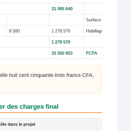
31 085 640
Surface de communicati
8 500
1 278 570
Habillage publicitaire s
1 278 570
33 550 853
FCFA
ille huit cent cinquante-trois francs CFA,
er des charges final
ôle dans le projet
St