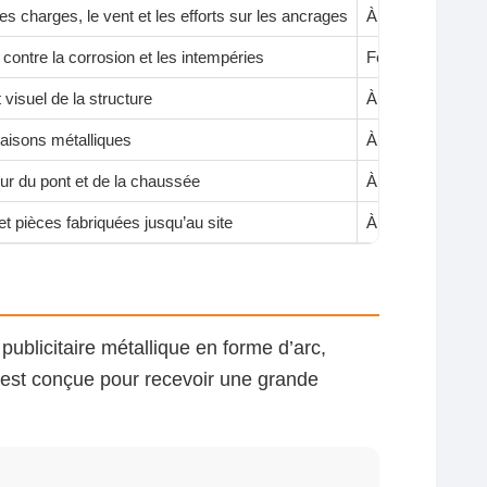
, les charges, le vent et les efforts sur les ancrages
À prévoir avant 
 contre la corrosion et les intempéries
Fortement reco
t visuel de la structure
À intégrer selon f
iaisons métalliques
À prévoir pour l
our du pont et de la chaussée
À prévoir pendan
et pièces fabriquées jusqu’au site
À confirmer selo
publicitaire métallique en forme d’arc,
e est conçue pour recevoir une grande