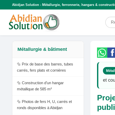
Abidjan Solution - Métallurgie, ferronnerie, hangars & construct
Métallurgie & bâtiment
🔩 Prix de base des barres, tubes
carrés, fers plats et cornières
Métal
et cou
🔩 Construction d’un hangar
métallique de 585 m²
Proj
🔩 Photos de fers H, U, carrés et
publi
ronds disponibles à Abidjan