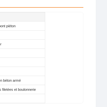
pont piéton
r
 en béton armé
s filetées et boulonnerie