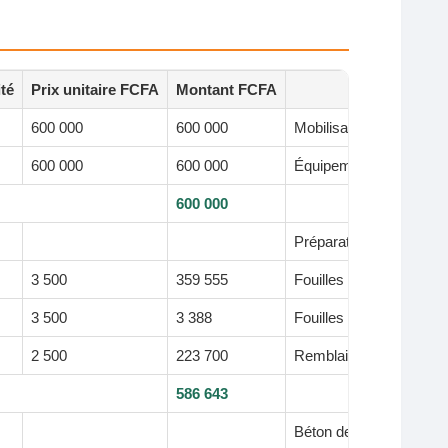
té
Prix unitaire FCFA
Montant FCFA
600 000
600 000
Mobilisation, location d
600 000
600 000
Équipement nécessaire 
600 000
Préparation des fouille
3 500
359 555
Fouilles destinées aux 
3 500
3 388
Fouilles complémentair
2 500
223 700
Remblai et remise en ét
586 643
Béton de propreté, béto