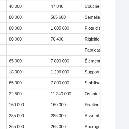
48 000
47 040
Couche préparatoire av
80 000
585 600
Semelles de reprise de
80 000
1 005 600
Plots d’ancrage des su
80 000
78 400
Rigidification des fonda
Fabrication et pose des 
65 000
7 800 000
Élément porteur principa
18 000
1 296 000
Support secondaire de 
65 000
7 800 000
Stabilisation latérale d
22 500
11 340 000
Ossature de maintien 
160 000
160 000
Fixation des pieds méta
285 000
285 000
Assemblage poutre-pout
265 000
265 000
Ancrage et boulonnerie