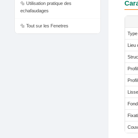
Cara
🔩 Utilisation pratique des
echafaudages
🔩 Tout sur les Fenetres
Type
Lieu 
Struc
Profi
Profi
Liss
Fond
Fixat
Couve